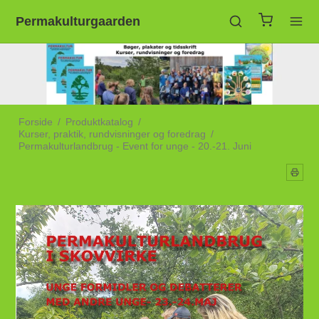
Permakulturgaarden
Forside
/
Produktkatalog
/
Kurser, praktik, rundvisninger og foredrag
/
Permakulturlandbrug - Event for unge - 20.-21. Juni