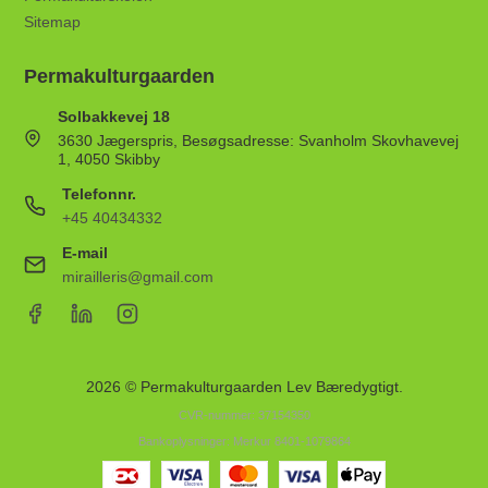
Sitemap
Permakulturgaarden
Solbakkevej 18
3630 Jægerspris, Besøgsadresse: Svanholm Skovhavevej
1, 4050 Skibby
Telefonnr.
+45 40434332
E-mail
mirailleris@gmail.com
2026 © Permakulturgaarden Lev Bæredygtigt.
CVR-nummer: 37154350
Bankoplysninger: Merkur 8401-1079864