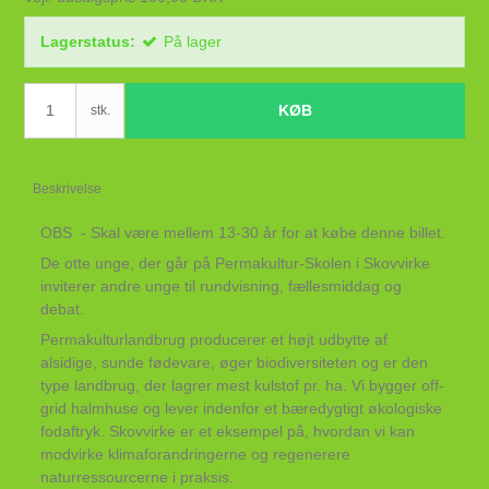
Lagerstatus:
På lager
KØB
stk.
Beskrivelse
OBS - Skal være mellem 13-30 år for at købe denne billet.
De otte unge, der går på Permakultur-Skolen i Skovvirke
inviterer andre unge til rundvisning, fællesmiddag og
debat.
Permakulturlandbrug producerer et højt udbytte af
alsidige, sunde fødevare, øger biodiversiteten og er den
type landbrug, der lagrer mest kulstof pr. ha. Vi bygger off-
grid halmhuse og lever indenfor et bæredygtigt økologiske
fodaftryk. Skovvirke er et eksempel på, hvordan vi kan
modvirke klimaforandringerne og regenerere
naturressourcerne i praksis.