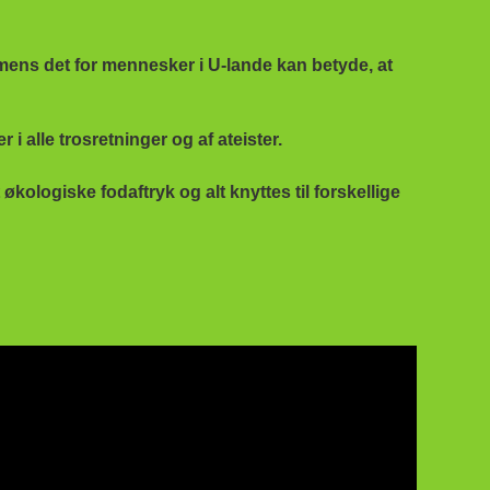
., mens det for mennesker i U-lande kan betyde, at
alle trosretninger og af ateister.
logiske fodaftryk og alt knyttes til forskellige