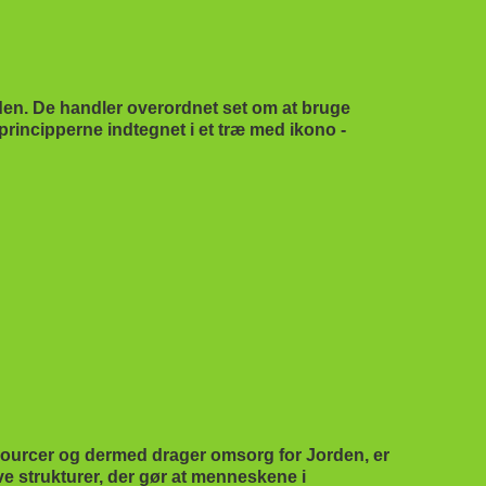
rden. De handler overordnet set om at bruge
rincipperne indtegnet i et træ med ikono -
essourcer og dermed drager omsorg for Jorden, er
ave strukturer, der gør at menneskene i