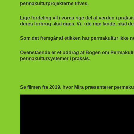
permakulturprojekterne trives.
Lige fordeling vil i vores rige del af verden i prak
deres forbrug skal øges. Vi, i de rige lande, skal 
Som det fremgår af etikken har permakultur ikke n
Ovenstående er et uddrag af Bogen om Permakultur,
permakultursystemer i praksis.
Se filmen fra 2019, hvor Mira præsenterer permaku