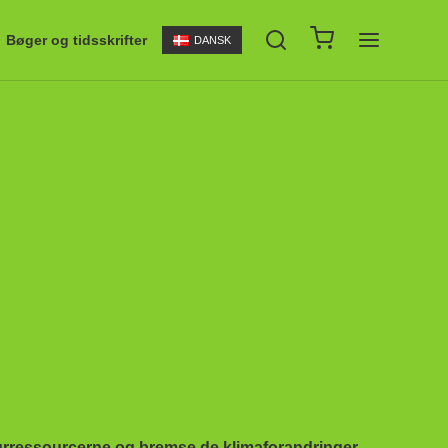
Bøger og tidsskrifter
DANSK
turressourcerne og bremse de klimaforandringer,