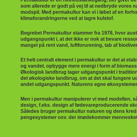
som allerede er godt på vej til at nedbryde vores 
modspil. Med permakultur kan vi i løbet af en forho
klimaforandringerne ved at lagre kulstof.
Begrebet Permakultur stammer fra 1978, hvor aust
udgangspunkt i, at det ikke er nok at bevare resso
mangel på rent vand, luftforurening, tab af biodiv
Et helt centralt element i permakultur er det at et
og vandet, opbygge mere energi i form af biomasse
Økologisk landbrug tager udgangspunkt i traditionel
det økologiske landbrug, om at det skal fungere u
andet udgangspunkt. Naturens egne økosystemer e
Men i permakultur manipulerer vi med modellen, s
design, f.eks. design af fødevareproducerende sk
Således bruger permakultur naturen og dens kred
pengesystemer osv. der imødekommer menneskets