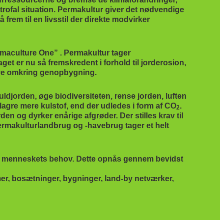
trofal situation. Permakultur giver det nødvendige
frem til en livsstil der direkte modvirker
maculture One” . Permakultur tager
t er nu så fremskredent i forhold til jorderosion,
pgave omkring genopbygning.
uldjorden, øge biodiversiteten, rense jorden, luften
agre mere kulstof, end der udledes i form af CO
.
2
en og dyrker enårige afgrøder. Der stilles krav til
ermakulturlandbrug og -havebrug tager et helt
til menneskets behov. Dette opnås gennem bevidst
r, bosætninger, bygninger, land-by netværker,