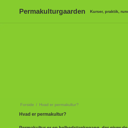
Permakulturgaarden
Kurser, praktik, ru
Forside
/
Hvad er permakultur?
Hvad er permakultur?
Permakultur er en helhedstankegang, der giver de