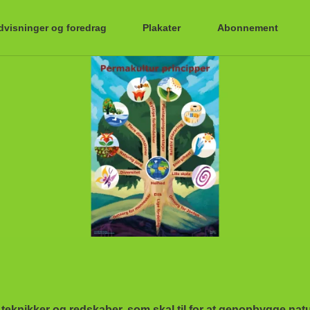
ndvisninger og foredrag
Plakater
Abonnement
 teknikker og redskaber, som skal til for at genopbygge na