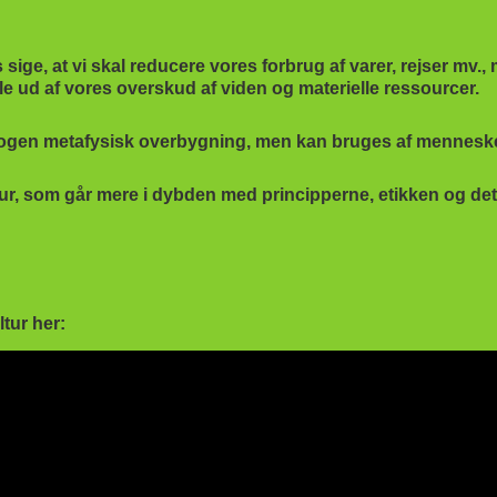
sis sige, at vi skal reducere vores forbrug af varer, rejser mv
dele ud af vores overskud af viden og materielle ressourcer.
ogen metafysisk overbygning, men kan bruges af mennesker i 
 som går mere i dybden med principperne, etikken og det øko
ltur her: