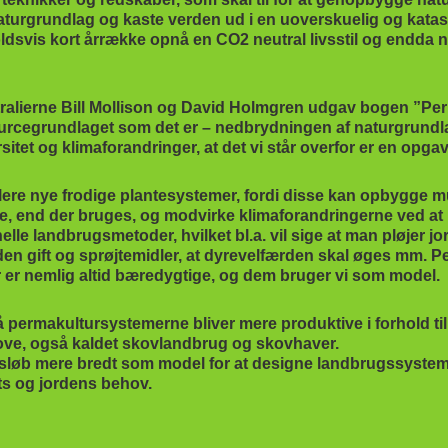
naturgrundlag og kaste verden ud i en uoverskuelig og katas
ldsvis kort årrække opnå en CO2 neutral livsstil og endda nå 
ralierne Bill Mollison og David Holmgren udgav bogen ”Per
urcegrundlaget som det er – nedbrydningen af naturgrundlage
ersitet og klimaforandringer, at det vi står overfor er en o
ablere nye frodige plantesystemer, fordi disse kan opbygge m
, end der bruges, og modvirke klimaforandringerne ved at l
le landbrugsmetoder, hvilket bl.a. vil sige at man pløjer jord
den gift og sprøjtemidler, at dyrevelfærden skal øges mm. P
r nemlig altid bæredygtige, og dem bruger vi som model.
å permakultursystemerne bliver mere produktive i forhold 
ove, også kaldet skovlandbrug og skovhaver.
sløb mere bredt som model for at designe landbrugssysteme
 og jordens behov.