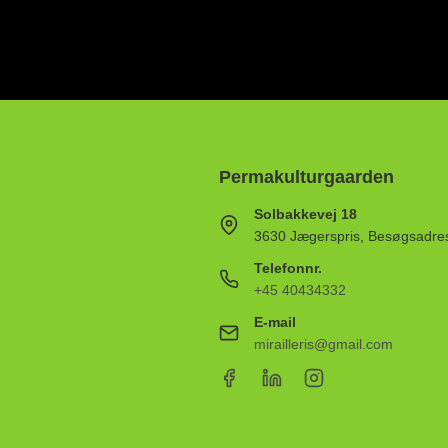
Permakulturgaarden
Solbakkevej 18
3630 Jægerspris, Besøgsadre
Telefonnr.
+45 40434332
E-mail
mirailleris@gmail.com